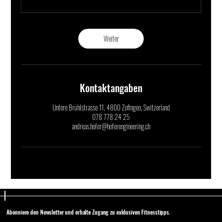
Weiter
Kontaktangaben
Untere Brühlstrasse 11, 4800 Zofingen, Switzerland
078 778 24 25
andreas.hofer@hoferengineering.ch
Abonniere den Newsletter und erhalte Zugang zu exklusiven Fitnesstipps.
Abonniere den Newsletter und erhalte Zugang zu exklusiven Fitnesstipps.