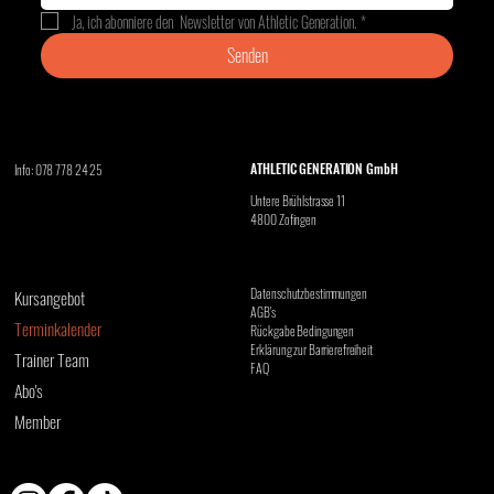
Ja, ich abonniere den  Newsletter von Athletic Generation.
*
Senden
ATHLETIC GENERATION GmbH
Info: 078 778 24 25
Untere Brühlstrasse 11
4800 Zofingen
Datenschutzbestimmungen
Kursangebot
AGB's
Terminkalender
Rückgabe Bedingungen
Erklärung zur Barrierefreiheit
Trainer Team
FAQ
Abo's
Member